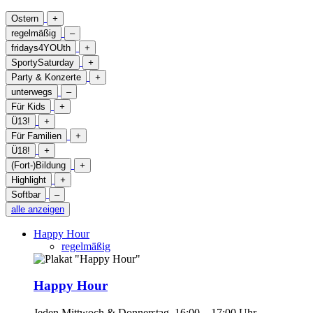
Ostern
+
regelmäßig
–
fridays4YOUth
+
SportySaturday
+
Party & Konzerte
+
unterwegs
–
Für Kids
+
Ü13!
+
Für Familien
+
Ü18!
+
(Fort-)Bildung
+
Highlight
+
Softbar
–
alle anzeigen
Happy Hour
regelmäßig
Happy Hour
Jeden Mittwoch & Donnerstag, 16:00 – 17:00 Uhr