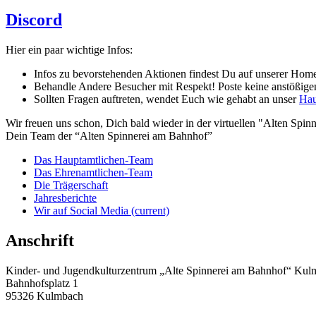
Discord
Hier ein paar wichtige Infos:
Infos zu bevorstehenden Aktionen findest Du auf unserer Hom
Behandle Andere Besucher mit Respekt! Poste keine anstößigen
Sollten Fragen auftreten, wendet Euch wie gehabt an unser
Hau
Wir freuen uns schon, Dich bald wieder in der virtuellen "Alten Spinne
Dein Team der “Alten Spinnerei am Bahnhof”
Das Hauptamtlichen-Team
Das Ehrenamtlichen-Team
Die Trägerschaft
Jahresberichte
Wir auf Social Media
(current)
Anschrift
Kinder- und Jugendkulturzentrum „Alte Spinnerei am Bahnhof“ Ku
Bahnhofsplatz 1
95326 Kulmbach