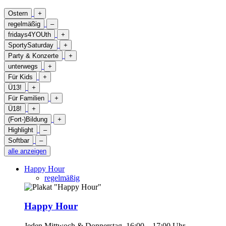
Ostern
+
regelmäßig
–
fridays4YOUth
+
SportySaturday
+
Party & Konzerte
+
unterwegs
+
Für Kids
+
Ü13!
+
Für Familien
+
Ü18!
+
(Fort-)Bildung
+
Highlight
–
Softbar
–
alle anzeigen
Happy Hour
regelmäßig
Happy Hour
Jeden Mittwoch & Donnerstag, 16:00 – 17:00 Uhr