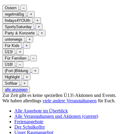
Ostern
–
regelmäßig
+
fridays4YOUth
+
SportySaturday
+
Party & Konzerte
+
unterwegs
+
Für Kids
+
Ü13!
+
Für Familien
–
Ü18!
–
(Fort-)Bildung
+
Highlight
+
Softbar
+
alle anzeigen
Zur Zeit gibt es keine speziellen Ü13!-Aktionen und Events.
Wir haben allerdings
viele andere Veranstaltungen
für Euch.
Alle Angebote im Überblick
Alle Veranstaltungen und Aktionen
(current)
Ferienangebote
Der Schulkoffer
Unser Raumangebot