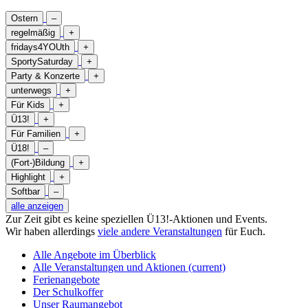
Ostern
–
regelmäßig
+
fridays4YOUth
+
SportySaturday
+
Party & Konzerte
+
unterwegs
+
Für Kids
+
Ü13!
+
Für Familien
+
Ü18!
–
(Fort-)Bildung
+
Highlight
+
Softbar
–
alle anzeigen
Zur Zeit gibt es keine speziellen Ü13!-Aktionen und Events.
Wir haben allerdings
viele andere Veranstaltungen
für Euch.
Alle Angebote im Überblick
Alle Veranstaltungen und Aktionen
(current)
Ferienangebote
Der Schulkoffer
Unser Raumangebot