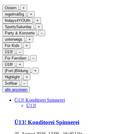
Ostern
+
regelmäßig
+
fridays4YOUth
+
SportySaturday
+
Party & Konzerte
–
unterwegs
+
Für Kids
+
Ü13!
–
Für Familien
–
Ü18!
+
(Fort-)Bildung
+
Highlight
+
Softbar
–
alle anzeigen
Ü13! Konditorei Spinnerei
Ü13!
Ü13! Konditorei Spinnerei
25. August 2026, 13:00 - 16:30 Uhr