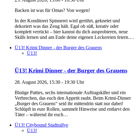
Backen ist was für Omas? Von wegen!
In der Konditorei Spinnerei wird gerührt, geknetet und
dekoriert was das Zeug hält. Egal ob süß, kreativ oder
komplett verrückt – hier kannst du dich ausprobieren, neue
Skills lernen und am Ende deine eigenen Leckereien feiern.…
Ü13! Krimi Dinner - der Burger des Grauens
Ü13!
Ü13! Krimi Dinner - der Burger des Grauens
28. August 2026, 15:30 - 19:30 Uhr
Blutige Patties, sechs internationale Auftragskiller und ein
Verbrechen, das euch den Appetit raubt. Beim Krimi-Dinner
„Burger des Grauens“ seid ihr mittendrin statt nur dabei!
Schlüpft in eure Rollen, sammelt Hinweise und entlarvt den
Täter – während ihr euch…
Ü13! Citybound Stadtrallye
Ü13!