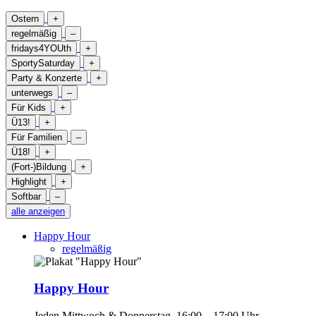
Ostern
+
regelmäßig
–
fridays4YOUth
+
SportySaturday
+
Party & Konzerte
+
unterwegs
–
Für Kids
+
Ü13!
+
Für Familien
–
Ü18!
+
(Fort-)Bildung
+
Highlight
+
Softbar
–
alle anzeigen
Happy Hour
regelmäßig
Happy Hour
Jeden Mittwoch & Donnerstag, 16:00 – 17:00 Uhr