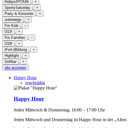
fridays4YOUth
+
SportySaturday
+
Party & Konzerte
+
unterwegs
+
Für Kids
–
Ü13!
+
Für Familien
–
Ü18!
+
(Fort-)Bildung
+
Highlight
+
Softbar
+
alle anzeigen
Happy Hour
regelmäßig
Happy Hour
Jeden Mittwoch & Donnerstag, 16:00 – 17:00 Uhr
Jeden Mittwoch und Donnerstag ist Happy Hour in der „Alten