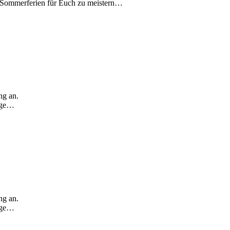
n Sommerferien für Euch zu meistern…
ng an.
Tage…
ng an.
Tage…