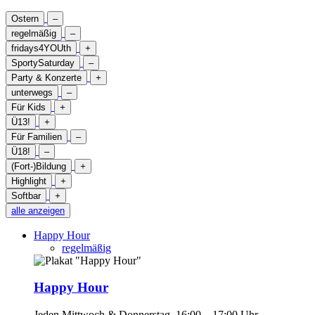
Ostern
–
regelmäßig
–
fridays4YOUth
+
SportySaturday
–
Party & Konzerte
+
unterwegs
–
Für Kids
+
Ü13!
+
Für Familien
–
Ü18!
–
(Fort-)Bildung
+
Highlight
+
Softbar
+
alle anzeigen
Happy Hour
regelmäßig
Happy Hour
Jeden Mittwoch & Donnerstag, 16:00 – 17:00 Uhr