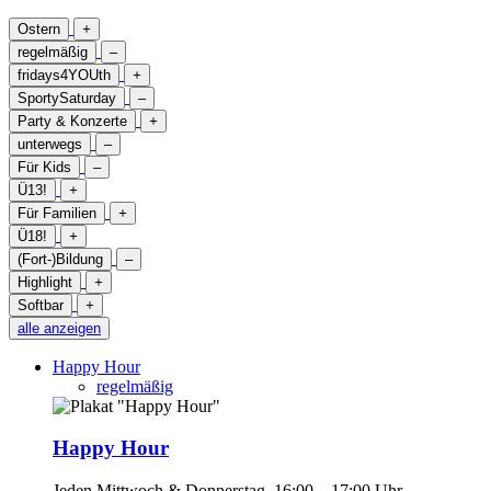
Ostern
+
regelmäßig
–
fridays4YOUth
+
SportySaturday
–
Party & Konzerte
+
unterwegs
–
Für Kids
–
Ü13!
+
Für Familien
+
Ü18!
+
(Fort-)Bildung
–
Highlight
+
Softbar
+
alle anzeigen
Happy Hour
regelmäßig
Happy Hour
Jeden Mittwoch & Donnerstag, 16:00 – 17:00 Uhr