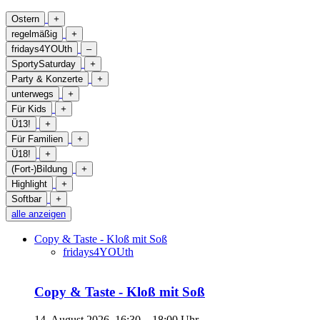
Ostern
+
regelmäßig
+
fridays4YOUth
–
SportySaturday
+
Party & Konzerte
+
unterwegs
+
Für Kids
+
Ü13!
+
Für Familien
+
Ü18!
+
(Fort-)Bildung
+
Highlight
+
Softbar
+
alle anzeigen
Copy & Taste - Kloß mit Soß
fridays4YOUth
Copy & Taste - Kloß mit Soß
14. August 2026, 16:30 – 18:00 Uhr