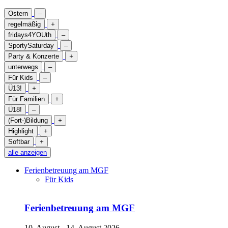
Ostern
–
regelmäßig
+
fridays4YOUth
–
SportySaturday
–
Party & Konzerte
+
unterwegs
–
Für Kids
–
Ü13!
+
Für Familien
+
Ü18!
–
(Fort-)Bildung
+
Highlight
+
Softbar
+
alle anzeigen
Ferienbetreuung am MGF
Für Kids
Ferienbetreuung am MGF
10. August - 14. August 2026