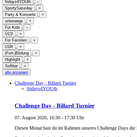
fridays4YOUth
–
SportySaturday
+
Party & Konzerte
+
unterwegs
+
Für Kids
–
Ü13!
+
Für Familien
+
Ü18!
+
(Fort-)Bildung
+
Highlight
+
Softbar
+
alle anzeigen
Challenge Day - Billard Turnier
fridays4YOUth
Challenge Day - Billard Turnier
07. August 2026, 16:30 - 17:30 Uhr
Diesen Monat hast du im Rahmen unseres Challenge Days die M