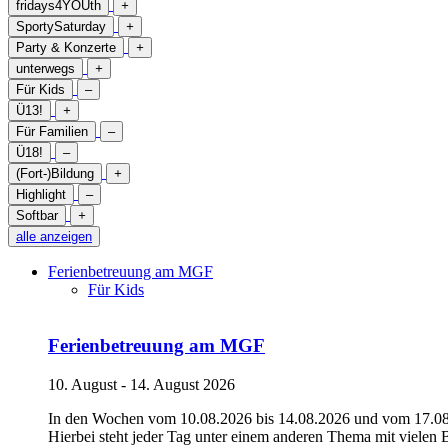
fridays4YOUth
+
SportySaturday
+
Party & Konzerte
+
unterwegs
+
Für Kids
–
Ü13!
+
Für Familien
–
Ü18!
–
(Fort-)Bildung
+
Highlight
–
Softbar
+
alle anzeigen
Ferienbetreuung am MGF
Für Kids
Ferienbetreuung am MGF
10. August - 14. August 2026
In den Wochen vom 10.08.2026 bis 14.08.2026 und vom 17.08.2
Hierbei steht jeder Tag unter einem anderen Thema mit vielen