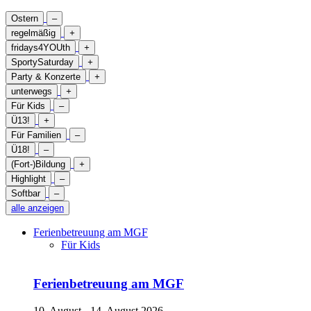
Ostern
–
regelmäßig
+
fridays4YOUth
+
SportySaturday
+
Party & Konzerte
+
unterwegs
+
Für Kids
–
Ü13!
+
Für Familien
–
Ü18!
–
(Fort-)Bildung
+
Highlight
–
Softbar
–
alle anzeigen
Ferienbetreuung am MGF
Für Kids
Ferienbetreuung am MGF
10. August - 14. August 2026