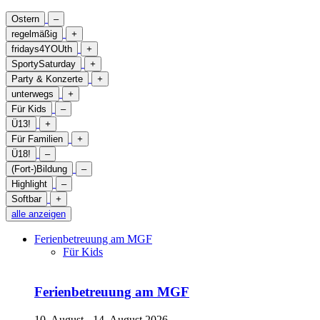
Ostern
–
regelmäßig
+
fridays4YOUth
+
SportySaturday
+
Party & Konzerte
+
unterwegs
+
Für Kids
–
Ü13!
+
Für Familien
+
Ü18!
–
(Fort-)Bildung
–
Highlight
–
Softbar
+
alle anzeigen
Ferienbetreuung am MGF
Für Kids
Ferienbetreuung am MGF
10. August - 14. August 2026