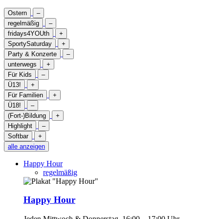
Ostern
–
regelmäßig
–
fridays4YOUth
+
SportySaturday
+
Party & Konzerte
–
unterwegs
+
Für Kids
–
Ü13!
+
Für Familien
+
Ü18!
–
(Fort-)Bildung
+
Highlight
–
Softbar
+
alle anzeigen
Happy Hour
regelmäßig
Happy Hour
Jeden Mittwoch & Donnerstag, 16:00 – 17:00 Uhr