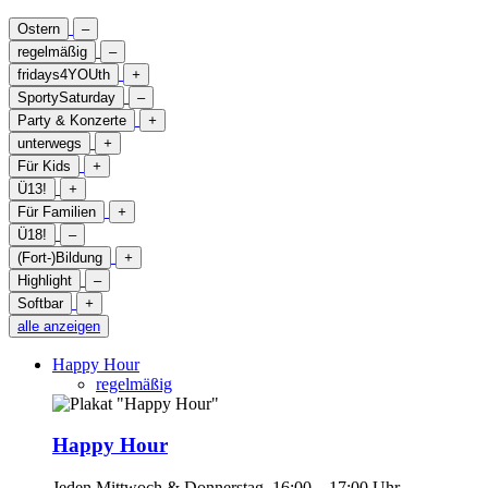
Ostern
–
regelmäßig
–
fridays4YOUth
+
SportySaturday
–
Party & Konzerte
+
unterwegs
+
Für Kids
+
Ü13!
+
Für Familien
+
Ü18!
–
(Fort-)Bildung
+
Highlight
–
Softbar
+
alle anzeigen
Happy Hour
regelmäßig
Happy Hour
Jeden Mittwoch & Donnerstag, 16:00 – 17:00 Uhr