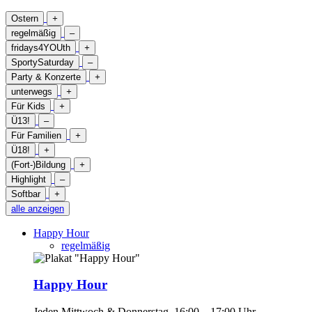
Ostern
+
regelmäßig
–
fridays4YOUth
+
SportySaturday
–
Party & Konzerte
+
unterwegs
+
Für Kids
+
Ü13!
–
Für Familien
+
Ü18!
+
(Fort-)Bildung
+
Highlight
–
Softbar
+
alle anzeigen
Happy Hour
regelmäßig
Happy Hour
Jeden Mittwoch & Donnerstag, 16:00 – 17:00 Uhr