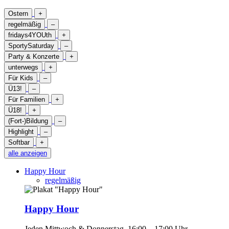
Ostern
+
regelmäßig
–
fridays4YOUth
+
SportySaturday
–
Party & Konzerte
+
unterwegs
+
Für Kids
–
Ü13!
–
Für Familien
+
Ü18!
+
(Fort-)Bildung
–
Highlight
–
Softbar
+
alle anzeigen
Happy Hour
regelmäßig
Happy Hour
Jeden Mittwoch & Donnerstag, 16:00 – 17:00 Uhr