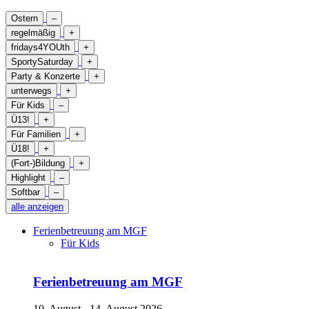
Ostern
–
regelmäßig
+
fridays4YOUth
+
SportySaturday
+
Party & Konzerte
+
unterwegs
+
Für Kids
–
Ü13!
+
Für Familien
+
Ü18!
+
(Fort-)Bildung
+
Highlight
–
Softbar
–
alle anzeigen
Ferienbetreuung am MGF
Für Kids
Ferienbetreuung am MGF
10. August - 14. August 2026