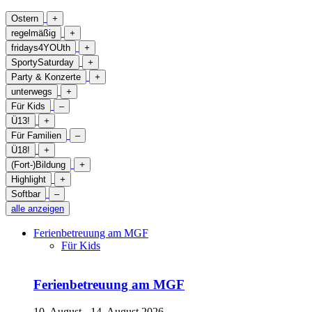
Ostern
+
regelmäßig
+
fridays4YOUth
+
SportySaturday
+
Party & Konzerte
+
unterwegs
+
Für Kids
–
Ü13!
+
Für Familien
–
Ü18!
+
(Fort-)Bildung
+
Highlight
+
Softbar
–
alle anzeigen
Ferienbetreuung am MGF
Für Kids
Ferienbetreuung am MGF
10. August - 14. August 2026